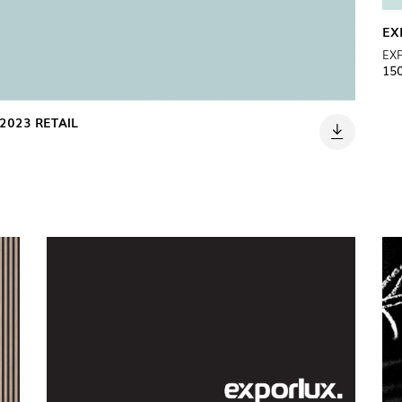
EX
EX
15
EXPOR
PAVIL
2023 RETAIL
6)
(22)
AL
TOWER
(7)