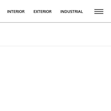
INTERIOR
EXTERIOR
INDUSTRIAL
TAQUE
PT
EN
FR
CATÁLOGO