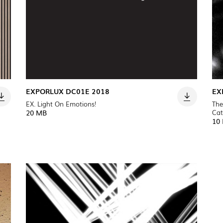
PROJETOS
A EXPORLUX
CONTACTOS
EXPORLUX DC01E 2018
EX
EX. Light On Emotions!
The
Cat
20 MB
10
LOLIP