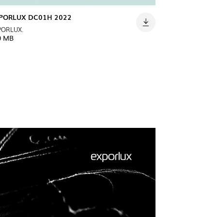
PORLUX DC01H 2022
PORLUX.
0 MB
LUX@ EXPO 2020 DUBAI -
HÃO DE PORTUGAL
 @ DESIGN EM SÃO BENTO