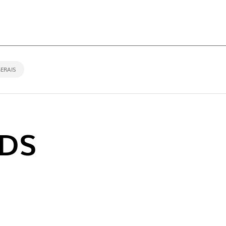
DES
ERAIS
DS
NOVO 